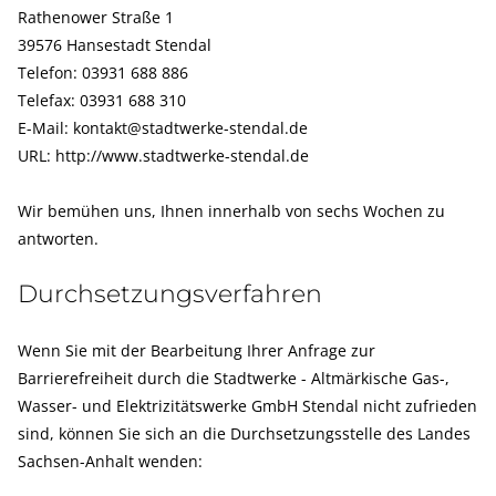
Rathenower Straße 1
39576 Hansestadt Stendal
Telefon: 03931 688 886
Telefax: 03931 688 310
E-Mail: kontakt@stadtwerke-stendal.de
PRIVAT VERSORGT
URL:
http://www.stadtwerke-stendal.de
Wir bemühen uns, Ihnen innerhalb von sechs Wochen zu
GEWERBLICH VERSORGT
antworten.
Durchsetzungsverfahren
BERATUNG VEREINBAREN
Wenn Sie mit der Bearbeitung Ihrer Anfrage zur
Barrierefreiheit durch die
Stadtwerke - Altmärkische Gas-,
Wasser- und Elektrizitätswerke GmbH Stendal
nicht zufrieden
sind, können Sie sich an die Durchsetzungsstelle des Landes
Sachsen-Anhalt wenden: